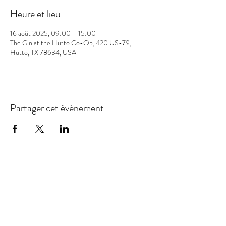
Heure et lieu
16 août 2025, 09:00 – 15:00
The Gin at the Hutto Co-Op, 420 US-79,
Hutto, TX 78634, USA
Partager cet événement
Save 10% on your first purchase. Get email offers &
the latest news from SD + Co.
SUBMIT