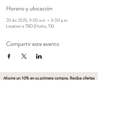
Horario y ubicación
20 dic 2025, 9:00 a.m. – 3:00 p.m.
Location is TBD (Hutto, TX)
Compartir este evento
Ahorre un 10% en su primera compra. Reciba ofertas
por correo electrónico y las últimas noticias de SD &
Co.
ENVIAR
Conectarse
Conectarse
Conectarse