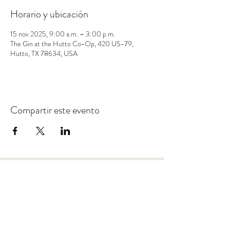
Horario y ubicación
15 nov 2025, 9:00 a.m. – 3:00 p.m.
The Gin at the Hutto Co-Op, 420 US-79,
Hutto, TX 78634, USA
Compartir este evento
Ahorre un 10% en su primera compra. Reciba ofertas
por correo electrónico y las últimas noticias de SD &
Co.
ENVIAR