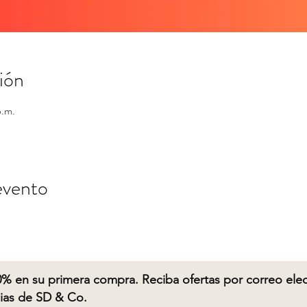
ión
p.m.
evento
% en su primera compra. Reciba ofertas por correo elect
cias de SD & Co.