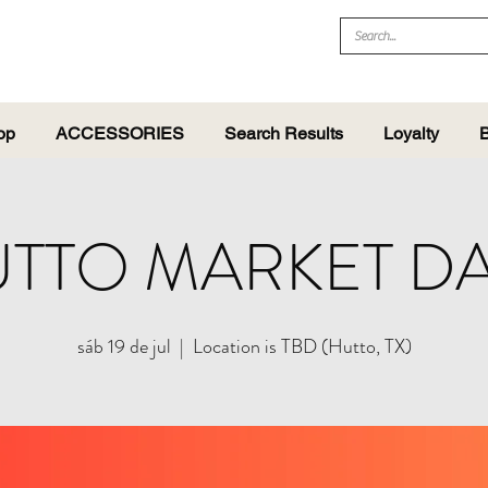
op
ACCESSORIES
Search Results
Loyalty
B
TTO MARKET D
sáb 19 de jul
  |  
Location is TBD (Hutto, TX)