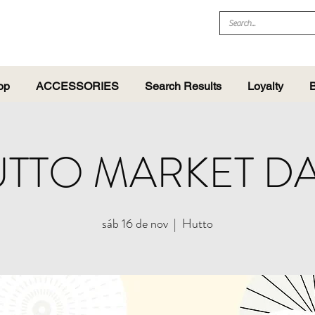
op
ACCESSORIES
Search Results
Loyalty
B
TTO MARKET D
sáb 16 de nov
  |  
Hutto