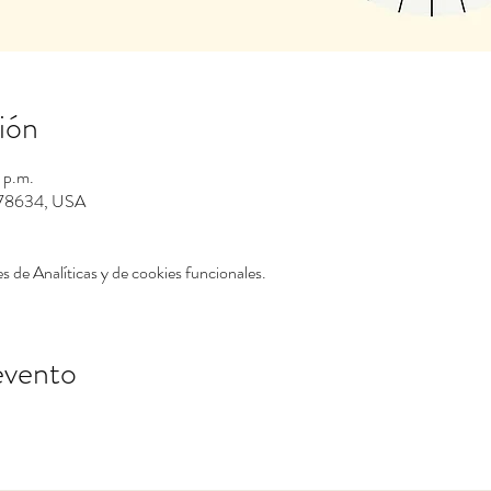
ión
 p.m.
X 78634, USA
 de Analíticas y de cookies funcionales.
evento